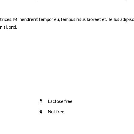
ltrices. Mi hendrerit tempor eu, tempus risus laoreet et. Tellus adip
sl, orci.
Lactose free
Nut free